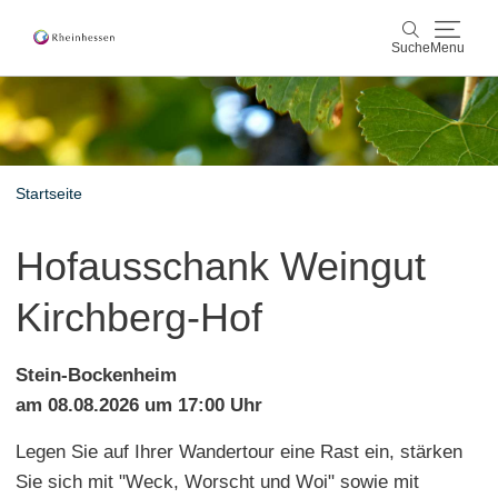
Suche
Menu
Wein & Genuss
Suche
Aktiv & Natur
Startseite
Kultur & Städte
Hofausschank Weingut
Veranstaltungen
Kirchberg-Hof
Buchung & Service
Stein-Bockenheim
Shop
Rheinhessen-Blog
Karte
am 08.08.2026 um 17:00 Uhr
Legen Sie auf Ihrer Wandertour eine Rast ein, stärken
Sie sich mit "Weck, Worscht und Woi" sowie mit