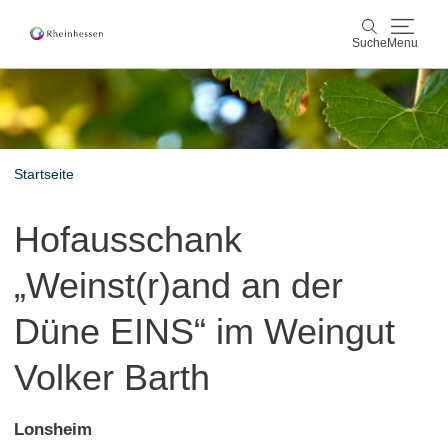
Suche
Menu
Wein & Genuss
Suche
Aktiv & Natur
Startseite
Kultur & Städte
Hofausschank
Veranstaltungen
„Weinst(r)and an der
Buchung & Service
Düne EINS“ im Weingut
Shop
Rheinhessen-Blog
Karte
Volker Barth
Lonsheim