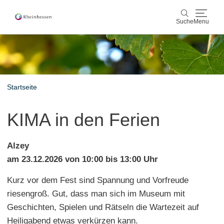
Suche
Menu
Wein & Genuss
Suche
Aktiv & Natur
Startseite
Kultur & Städte
KIMA in den Ferien
Veranstaltungen
Alzey
Buchung & Service
am 23.12.2026 von 10:00 bis 13:00 Uhr
Kurz vor dem Fest sind Spannung und Vorfreude
Shop
Rheinhessen-Blog
Karte
riesengroß. Gut, dass man sich im Museum mit
Geschichten, Spielen und Rätseln die Wartezeit auf
Heiligabend etwas verkürzen kann.