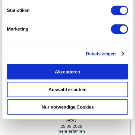
Statistiken
Weitere Veranstaltungen in der Nähe
Marketing
meh
Details zeigen
Akzeptieren
Auswahl erlauben
Nur notwendige Cookies
Treffpunkt Gitarre - Konzert zu Gunsten der…
Alzey
25.09.2026
mehr erfahren