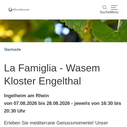
Suche
Menu
Wein & Genuss
Suche
Aktiv & Natur
Startseite
Kultur & Städte
La Famiglia - Wasem
Veranstaltungen
Kloster Engelthal
Buchung & Service
Ingelheim am Rhein
Shop
Rheinhessen-Blog
Karte
von 07.08.2026 bis 28.08.2026 - jeweils von 16:30 bis
20:30 Uhr
Erleben Sie mediterrane Genussmomente! Unser