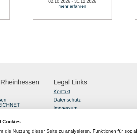
02.10.2026 - 31.12.2026
mehr erfahren
 Rheinhessen
Legal Links
Kontakt
sen
Datenschutz
EICHNET
Impressum
er
Barrierefreiheitserklärung
t Cookies
Vertrag widerrufen
r
 die Nutzung dieser Seite zu analysieren, Funktionen für sozia