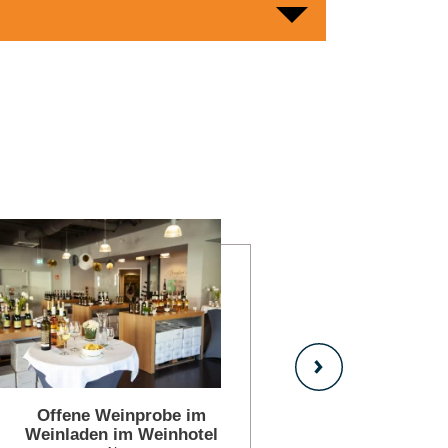
mehr erfahren
Offene Weinprobe im
Atempause i
Weinladen im Weinhotel
Nikol