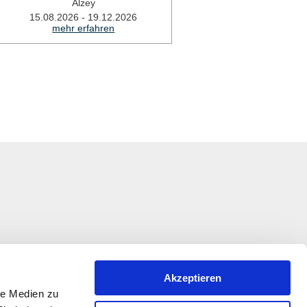
Alzey
A
15.08.2026 - 19.12.2026
12.1
mehr erfahren
mehr 
Akzeptieren
le Medien zu