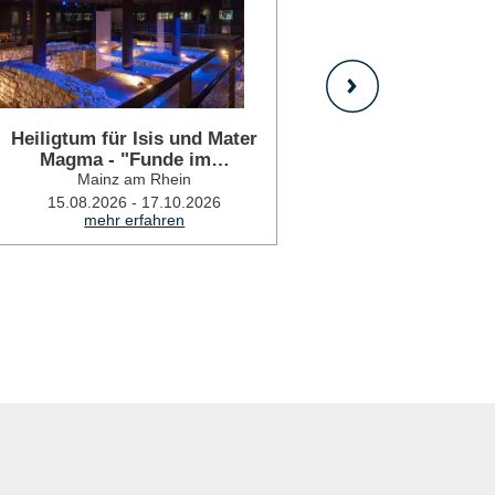
Heiligtum für Isis und Mater
Antikes
Magma - "Funde im…
M
Mainz am Rhein
16.0
mehr 
15.08.2026 - 17.10.2026
mehr erfahren