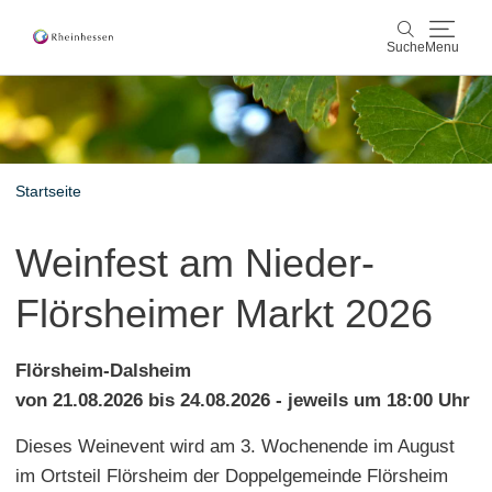
Suche
Menu
Wein & Genuss
Suche
Aktiv & Natur
Startseite
Kultur & Städte
Weinfest am Nieder-
Veranstaltungen
Flörsheimer Markt 2026
Buchung & Service
Flörsheim-Dalsheim
Shop
Rheinhessen-Blog
Karte
von 21.08.2026 bis 24.08.2026 - jeweils um 18:00 Uhr
Dieses Weinevent wird am 3. Wochenende im August
im Ortsteil Flörsheim der Doppelgemeinde Flörsheim