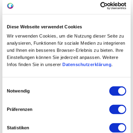
+ 1 weiteres
Diese Webseite verwendet Cookies
Wir verwenden Cookies, um die Nutzung dieser Seite zu
WEITERE TERMINE
analysieren, Funktionen für soziale Medien zu integrieren
und Ihnen ein besseres Browser-Erlebnis zu bieten. Ihre
VERANSTALTUNGSORT
Einstellungen können Sie jederzeit anpassen. Weitere
Infos finden Sie in unserer
Datenschutzerklärung
.
KONTAKT
Einwilligungsauswahl
WEITERE INFOS & DOWNLOADS
Notwendig
Präferenzen
Weitere Veranstaltungen in der Nähe
Statistiken
meh