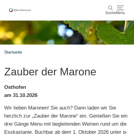
Suche
Menu
Wein & Genuss
Suche
Aktiv & Natur
Startseite
Kultur & Städte
Zauber der Marone
Veranstaltungen
Osthofen
Buchung & Service
am 31.10.2026
Wir lieben Maronen! Sie auch? Dann laden wir Sie
Shop
Rheinhessen-Blog
Karte
herzlich zur „Zauber der Marone“ ein. Genießen Sie ein
drei Gänge Menu mit begleitenden Weinen rund um die
Esskastanie. Buchbar ab dem 1. Oktober 2026 unter g-