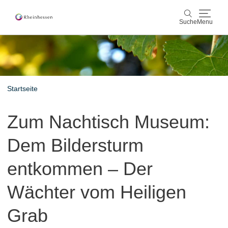
Suche
Menu
Wein & Genuss
Suche
Aktiv & Natur
Startseite
Kultur & Städte
Zum Nachtisch Museum:
Veranstaltungen
Dem Bildersturm
Buchung & Service
entkommen – Der
Shop
Rheinhessen-Blog
Karte
Wächter vom Heiligen
Grab