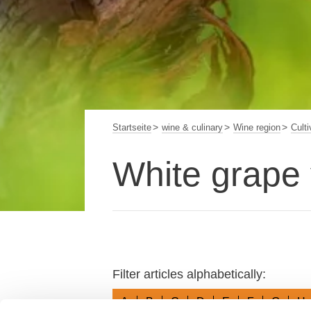
Startseite
wine & culinary
Wine region
Culti
White grape 
Filter articles alphabetically:
A
B
C
D
E
F
G
H