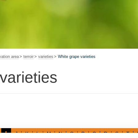
vation area
terroir
varieties
White grape varieties
varieties
I
J
K
L
M
N
O
P
Q
R
S
T