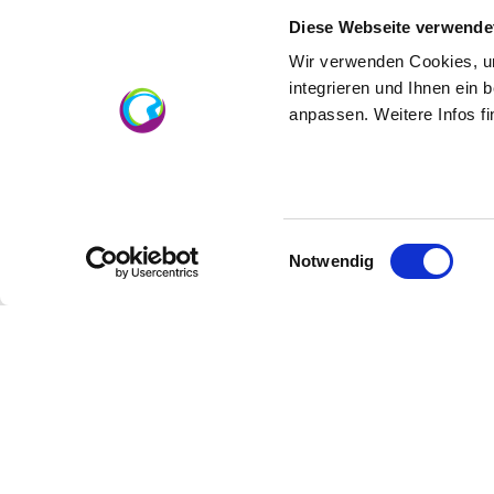
Diese Webseite verwende
Wir verwenden Cookies, um
integrieren und Ihnen ein 
Contact
anpassen. Weitere Infos f
Contact details:
Rheinhessenwein e.V.
Einwilligungsauswahl
Notwendig
Otto-Lilienthal-Straße 4
55232
Alzey
E-Mail:
info@rheinhessenwein.de