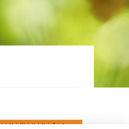
U
V
W
X
Y
Z
*