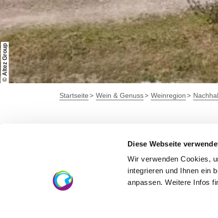
© Altez Group
Startseite
Wein & Genuss
Weinregion
Nachhalt
Energieeinsatz
Diese Webseite verwende
Wir verwenden Cookies, um
Durch den Einsatz von Photovoltaik auf den
integrieren und Ihnen ein 
wirtschaften und zwar dort, wo am meisten 
anpassen. Weitere Infos f
Zudem wurden in den letzten Jahren zahlrei
das nötigste zu reduzieren. Durch den Ei