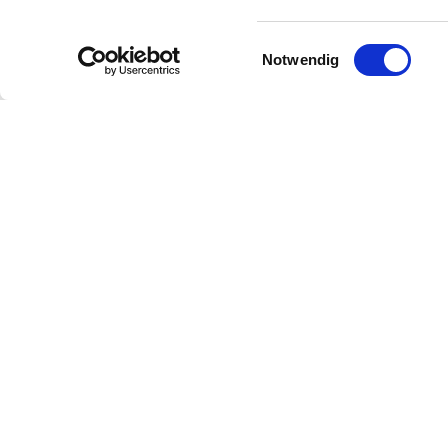
durch Passivbauweisen für Wirtschaftsgebä
Einwilligungsauswahl
Notwendig
Partner
Region
Presse
Über uns
Fachhandel
Rheinhes
AUSGEZ