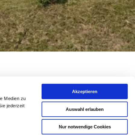
Akzeptieren
le Medien zu
on vielen Winzern, energieautark zu
ie jederzeit
Auswahl erlauben
ng.
azu beitragen, den Energieverbrauch auf
Nur notwendige Cookies
, durch ausgeklügelte Steuerungssysteme,