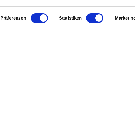
ude und Lagerhallen, aber auch durch den Einsatz von Küh
Präferenzen
Statistiken
Marketin
 Rheinhessen
Legal Links
Kontakt
sen
Datenschutz
EICHNET