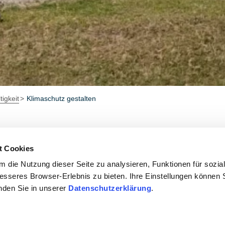
igkeit
Klimaschutz gestalten
 effizient managen
t Cookies
 die Nutzung dieser Seite zu analysieren, Funktionen für sozia
 Wirtschaftsgebäuden vieler Weingüter gelingt es heute sch
besseres Browser-Erlebnis zu bieten. Ihre Einstellungen können S
Energie gebraucht wird, in der Vinifizierung und Weinlageru
inden Sie in unserer
Datenschutzerklärung
.
che Entwicklungen zur Effizienzsteigerung umgesetzt, die d
nsatz von LED-Beleuchtung gekoppelt mit Bewegungsmeldern