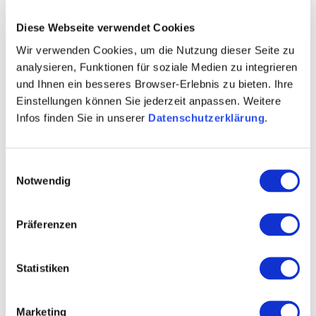
In der Sitzung wurden folgende Vorhaben ausgewählt:
Diese Webseite verwendet Cookies
ein LEADER-Vorhaben "Rheinhessische Gastlichkeit erleben"
Wir verwenden Cookies, um die Nutzung dieser Seite zu
ein GAK-Vorhaben "Multifunktionsraum mit Freisitz und Veranstaltungsfläche in
Welgesheim"
analysieren, Funktionen für soziale Medien zu integrieren
ein Vorhaben "E-Lastenfahrräder, Fahrrad-Box, Ladestation für die VG Rhein-Selz und
und Ihnen ein besseres Browser-Erlebnis zu bieten. Ihre
deren Kommunen" im Rahmen des Förderaufrufs "Verbesserung der Infrastruktur für E-Bikes
und Pedelecs“
Einstellungen können Sie jederzeit anpassen. Weitere
Infos finden Sie in unserer
Datenschutzerklärung
.
Einwilligungsauswahl
Notwendig
Präferenzen
Statistiken
Marketing