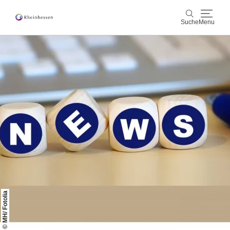
Suche
Menu
Wein & Genuss
Suche
Aktiv & Natur
Kultur & Städte
Veranstaltungen
Buchung & Service
Shop
Rheinhessen-Blog
Karte
© MH/ Fotolia