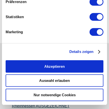
Präferenzen
Wormser Str. 13
67598
Gundersheim
Statistiken
Tel:
+49 62446949098
Internet:
https://www.bienenwerk.rheinhessen.de
Marketing
Details zeigen
Partner
Presse
Akzeptieren
Fachhandel
Login Weinwirtschaft
Touristik intern
Auswahl erlauben
Mediendatenbank Rheinhessen
Region Rheinhessen
Nur notwendige Cookies
Über uns
Rheinhessen AUSGEZEICHNET