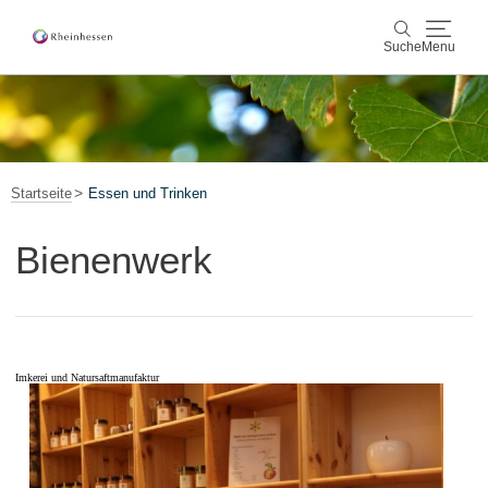
Suche
Menu
Wein & Genuss
Suche
Aktiv & Natur
Startseite
Essen und Trinken
Kultur & Städte
Bienenwerk
Veranstaltungen
Buchung & Service
Imkerei und Natursaftmanufaktur
Shop
Rheinhessen-Blog
Karte