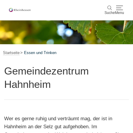
Suche
Menu
Wein & Genuss
Suche
Aktiv & Natur
Startseite
Essen und Trinken
Kultur & Städte
Gemeindezentrum
Veranstaltungen
Hahnheim
Buchung & Service
Shop
Rheinhessen-Blog
Karte
Wer es gerne ruhig und verträumt mag, der ist in
Hahnheim an der Selz gut aufgehoben. Im