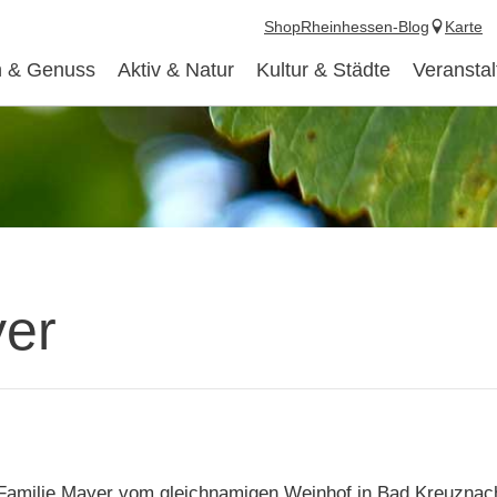
Shop
Rheinhessen-Blog
Karte
 & Genuss
Aktiv & Natur
Kultur & Städte
Veransta
er
gt Familie Mayer vom gleichnamigen Weinhof in Bad Kreuzna