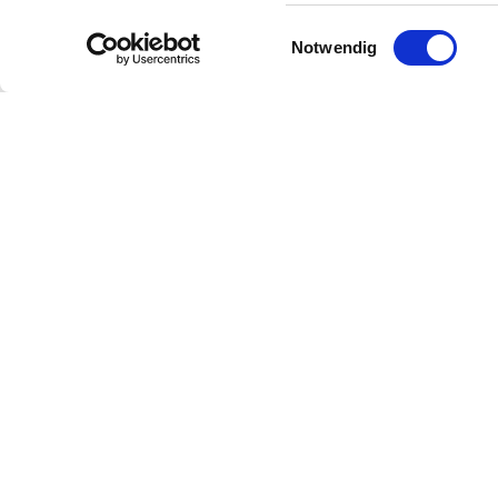
Einwilligungsauswahl
Notwendig
Egal ob Vereinsfeiern, Weinproben, Hochzeit
vollen Zügen zu genießen. In den warmen M
auf Ihre Anfrage!
Unser Festsaal ist mit allerhand Ausstattun
Ihrem Geschmack auszurichten. Wir bieten 
der Bestuhlung anbieten. Ein beweglicher Ra
Tanzfläche zu gewinnen.