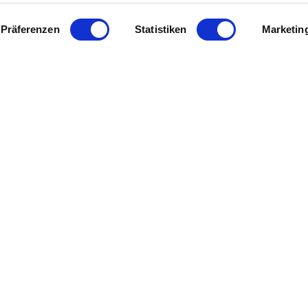
Präferenzen
Statistiken
Marketin
en oder Geburtstage. In unseren Räumlichkeiten bieten wir I
onaten besteht außerdem die Möglichkeit unseren gemütlic
g und den zahlreichen Möglichkeiten des Aufbaus ein perfekt
Platz für maximal 70 Gäste. Dank Einzeltischen können wir
umteiler bietet Platz für Ihr Buffet und kann bei Bedarf zu