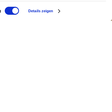
g
Details zeigen
hnen die Möglichkeit Ihre Feier in
hen Garten zu nutzen. Wir freuen uns
er Ort um eine individuelle Feier nach
 Ihnen verschiedene Möglichkeiten
r Seite geschoben werden, um z.B. eine