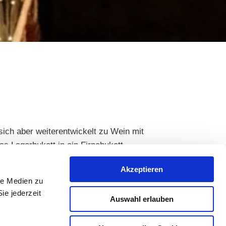
sich aber weiterentwickelt zu Wein mit
as Lagerbukett in ein Firnebukett
unkel bis goldfarben).
Akzeptieren
le Medien zu
ie jederzeit
Auswahl erlauben