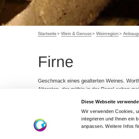
Startseite
Wein & Genuss
Weinregion
Anbauge
Firne
Geschmack eines gealterten Weines. Wortherk
Alterston, der mithin in der Regel schon me
übergegangen ist. Firne Weine sind in der R
Diese Webseite verwende
Wir verwenden Cookies, um
integrieren und Ihnen ein 
anpassen. Weitere Infos f