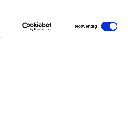
Einwilligungsauswahl
Notwendig
Kontakt
Kontaktinformationen:
Rheinhessenwein e.V.
Otto-Lilienthal-Straße 4
55232
Alzey
E-Mail:
info@rheinhessenwein.de
Internet:
https://www.rheinhessen.de