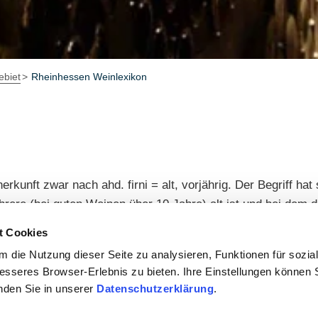
biet
Rheinhessen Weinlexikon
unft zwar nach ahd. firni = alt, vorjährig. Der Begriff hat 
hrere (bei guten Weinen über 10 Jahre) alt ist und bei dem d
egel »hochfarbig« (nicht mehr hell und leuchtend, sondern d
t Cookies
 die Nutzung dieser Seite zu analysieren, Funktionen für sozia
besseres Browser-Erlebnis zu bieten. Ihre Einstellungen können S
inden Sie in unserer
Datenschutzerklärung
.