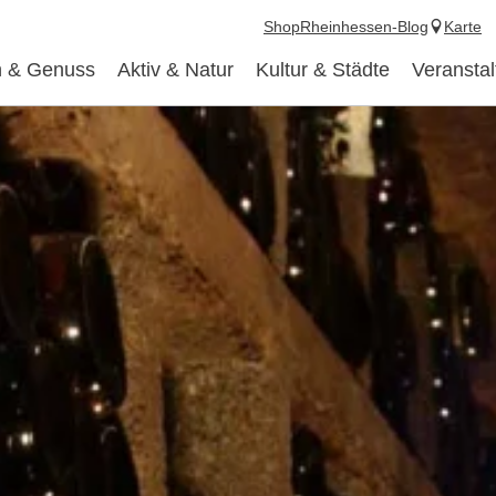
Shop
Rheinhessen-Blog
Karte
 & Genuss
Aktiv & Natur
Kultur & Städte
Veransta