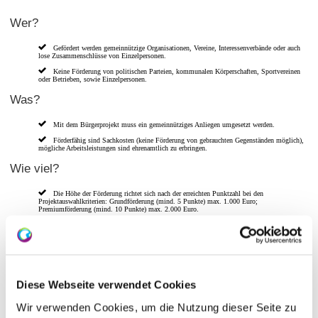
Wer?
Gefördert werden gemeinnützige Organisationen, Vereine, Interessenverbände oder auch
lose Zusammenschlüsse von Einzelpersonen.
Keine Förderung von politischen Parteien, kommunalen Körperschaften, Sportvereinen
oder Betrieben, sowie Einzelpersonen.
Was?
Mit dem Bürgerprojekt muss ein gemeinnütziges Anliegen umgesetzt werden.
Förderfähig sind Sachkosten (keine Förderung von gebrauchten Gegenständen möglich),
mögliche Arbeitsleistungen sind ehrenamtlich zu erbringen.
Wie viel?
Die Höhe der Förderung richtet sich nach der erreichten Punktzahl bei den
Projektauswahlkriterien: Grundförderung (mind. 5 Punkte) max. 1.000 Euro;
Premiumförderung (mind. 10 Punkte) max. 2.000 Euro.
Es handelt sich um eine Festbetragsförderung. Die Höhe der Förderung darf die Höhe der
Investitionskosten nicht übersteigen.
Das Projekt muss vorfinanziert werden, im Anschluss wird nach Vorlage der bezahlten
Rechnungen der Förderbetrag ausgezahlt.
Diese Webseite verwendet Cookies
Wir verwenden Cookies, um die Nutzung dieser Seite zu
Die Auswahlkriterien