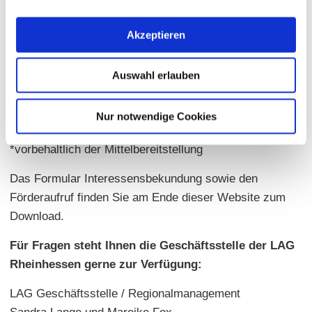
Datum des Förderaufrufes:
15. Dezember 2020
Akzeptieren
Einreichfrist für Interessensbekundungen:
11. April 2021
Projektauswahl durch die LAG
Mitte Mai 2021
Rheinhessen:
Auswahl erlauben
Frist für die Schlussabrechnung
(Einreichung Durchführungs-
26. September 2021
bericht und Rechnungen bei der LAG
Rheinhessen):
Nur notwendige Cookies
*vorbehaltlich der Mittelbereitstellung
Das Formular Interessensbekundung sowie den
Förderaufruf finden Sie am Ende dieser Website zum
Download.
Für Fragen steht Ihnen die Geschäftsstelle der LAG
Rheinhessen gerne zur Verfügung:
LAG Geschäftsstelle / Regionalmanagement