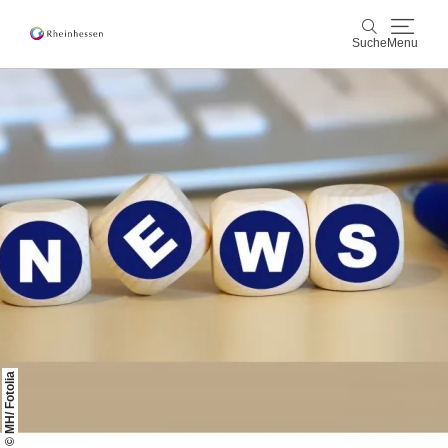
Suche
Menu
Wein & Genuss
Suche
Aktiv & Natur
Kultur & Städte
Veranstaltungen
Buchung & Service
Shop
Rheinhessen-Blog
Karte
© MH/ Fotolia