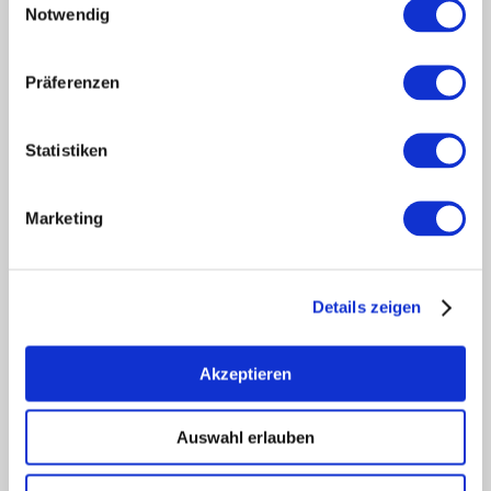
Notwendig
Touristik intern
Mediendatenbank Rheinhessen
Region Rheinhessen
Präferenzen
Über uns
Rheinhessen AUSGEZEICHNET
Statistiken
Reiseführer
Shop
Marketing
Newsletter
Regionalentwicklung
Legal Links
Details zeigen
Kontakt
Datenschutz
Impressum
Akzeptieren
Barrierefreiheitserklärung
Vertrag widerrufen
Auswahl erlauben