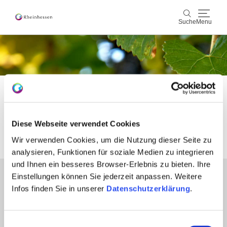
Suche
Menu
Wein & Genuss
Suche
Aktiv & Natur
Startseite
Fusszeile
Kultur & Städte
Fusszeile
Diese Webseite verwendet Cookies
Veranstaltungen
Wir verwenden Cookies, um die Nutzung dieser Seite zu
analysieren, Funktionen für soziale Medien zu integrieren
Buchung & Service
und Ihnen ein besseres Browser-Erlebnis zu bieten. Ihre
Einstellungen können Sie jederzeit anpassen. Weitere
Partner
Shop
Rheinhessen-Blog
Karte
Infos finden Sie in unserer
Datenschutzerklärung
.
Presse
Fachhandel
Login Weinwirtschaft
Einwilligungsauswahl