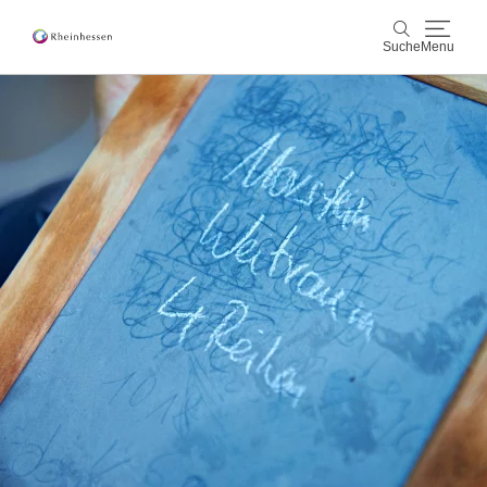
Suche
Menu
Wein & Genuss
Suche
Aktiv & Natur
Kultur & Städte
Veranstaltungen
Buchung & Service
Shop
Rheinhessen-Blog
Karte