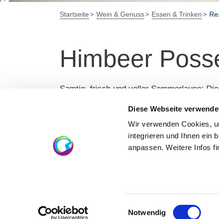
Startseite
Wein & Genuss
Essen & Trinken
Re
Himbeer Posse
Samtig, frisch und voller Sommerlaune: Die
cremiger Sahne, süßen Himbeeren und der f
Diese Webseite verwende
ausgehöhlten Zitronenhälften wird es zum na
Wir verwenden Cookies, um
Anlässe oder einfach, um sich etwas Beso
integrieren und Ihnen ein 
anpassen. Weitere Infos f
Zutaten für 4 Portionen
500ml Schlagsahne
4 TL Honig
2 Prisen Salz
3 Bio-Zitronen (Abrieb von 0,5)
Einwilligungsauswahl
Notwendig
200g Himbeeren