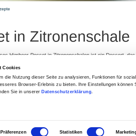
zepte
t in Zitronenschale
ses Himbeer‑Posset in Zitronenschalen ist ein Dessert, das 
einen Säure frischer Zitronen sorgt für ein wunderbar aus
t Cookies
türlichen Blickfang – leicht, elegant und perfekt zum Vorbe
 die Nutzung dieser Seite zu analysieren, Funktionen für sozia
nderes zu gönnen.
besseres Browser-Erlebnis zu bieten. Ihre Einstellungen können S
inden Sie in unserer
Datenschutzerklärung
.
Präferenzen
Statistiken
Marketin