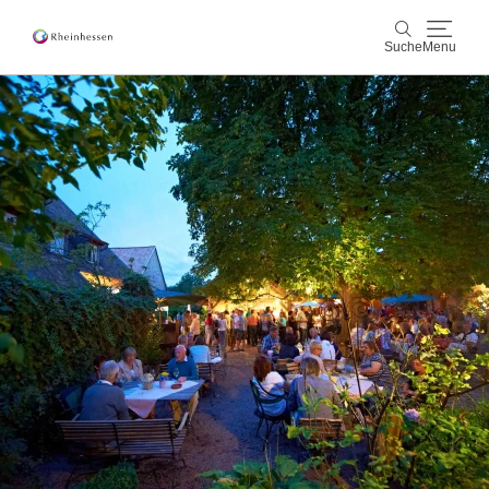
Suche
Menu
Wein & Genuss
Suche
Aktiv & Natur
Kultur & Städte
Veranstaltungen
Buchung & Service
Shop
Rheinhessen-Blog
Karte