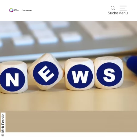
Suche
Menu
Wein & Genuss
Suche
Aktiv & Natur
Kultur & Städte
Veranstaltungen
Buchung & Service
Shop
Rheinhessen-Blog
Karte
© MH/ Fotolia