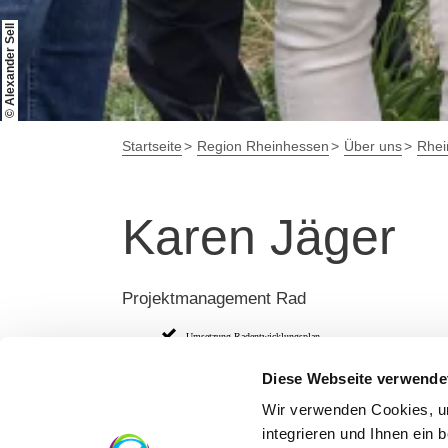
© Alexander Sell
Startseite
Region Rheinhessen
Über uns
Rhei
Karen Jäger
Projektmanagement Rad
Umsetzung Radentwicklungsplan
Infrastruktur und Wegemanagement Rad
Diese Webseite verwende
Marketing Rad (Print, Online)
Wir verwenden Cookies, um
Bett+Bike
integrieren und Ihnen ein 