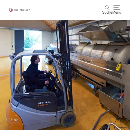
Suche
Menu
Wein & Genuss
Suche
Aktiv & Natur
Kultur & Städte
Veranstaltungen
Buchung & Service
Shop
Rheinhessen-Blog
Karte