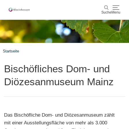
Suche
Menu
Wein & Genuss
Suche
Aktiv & Natur
Startseite
Kultur & Städte
Bischöfliches Dom- und
Veranstaltungen
Diözesanmuseum Mainz
Buchung & Service
Shop
Rheinhessen-Blog
Karte
Das Bischöfliche Dom- und Diözesanmuseum zählt
mit einer Ausstellungsfläche von mehr als 3.000