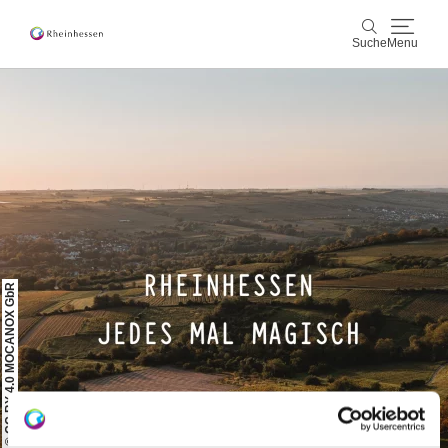
Suche
Menu
Wein & Genuss
Suche
Aktiv & Natur
Kultur & Städte
Veranstaltungen
© CC BY 4.0 MOCANOX GbR
Buchung & Service
Shop
Rheinhessen-Blog
Karte