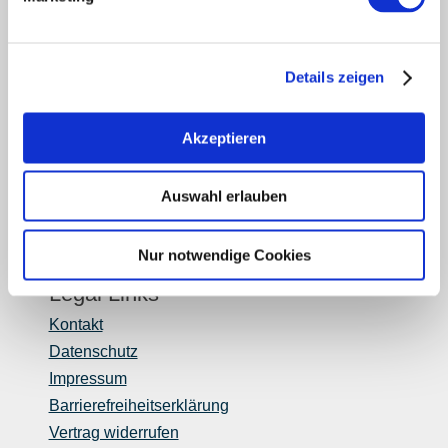
Fachhandel
Login Weinwirtschaft
Touristik intern
Details zeigen
Mediendatenbank Rheinhessen
Region Rheinhessen
Akzeptieren
Über uns
Rheinhessen AUSGEZEICHNET
Reiseführer
Auswahl erlauben
Shop
Newsletter
Nur notwendige Cookies
Regionalentwicklung
Legal Links
Kontakt
Datenschutz
Impressum
Barrierefreiheitserklärung
Vertrag widerrufen