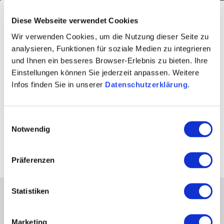
Startseite
Magische Momente
Diese Webseite verwendet Cookies
MAL
WANDERLIEGE
Wir verwenden Cookies, um die Nutzung dieser Seite zu
analysieren, Funktionen für soziale Medien zu integrieren
MAL
FAHRRADLIEBE
und Ihnen ein besseres Browser-Erlebnis zu bieten. Ihre
Einstellungen können Sie jederzeit anpassen. Weitere
Entdecke Rheinhessen in deinem Rhythmus. Ob mit
Infos finden Sie in unserer
Datenschutzerklärung
.
entspannten Schritten durch malerische Weinberge und
mit aussichtsreicher Einkehr auf einer Wanderliege oder
mit beschwingtem Tritt auf dem Fahrrad entlang von
Einwilligungsauswahl
Notwendig
Flussläufen und durch die Weinkulturlandschaft. Jedes
Mal magisch!
Präferenzen
Statistiken
Partner
Presse
Marketing