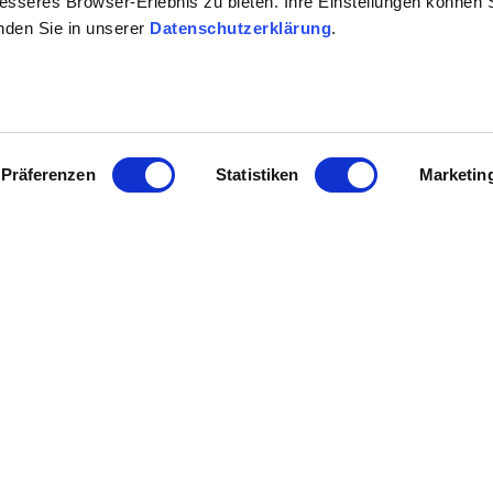
en stehen. Besuche lokale Weingüter, die auf nachhaltige P
besseres Browser-Erlebnis zu bieten. Ihre Einstellungen können S
inden Sie in unserer
Datenschutzerklärung
.
odukten. So kannst Du die Vielfalt Rheinhessens erleben und
Präferenzen
Statistiken
Marketin