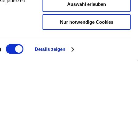
roduktion setzen und genieße kulinarische
ie jederzeit
Auswahl erlauben
 gleichzeitig einen Beitrag zum Erhalt der
Nur notwendige Cookies
g
Details zeigen