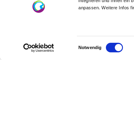
Einklang mit der Region und ihren Ressourc
integrieren und Ihnen ein 
anpassen. Weitere Infos f
Highlights mit regionalen und saisonalen Pr
Region leisten.
Einwilligungsauswahl
Notwendig