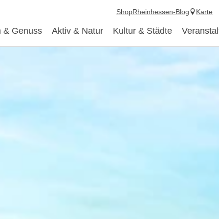
Shop
Rheinhessen-Blog
Karte
 & Genuss
Aktiv & Natur
Kultur & Städte
Veransta