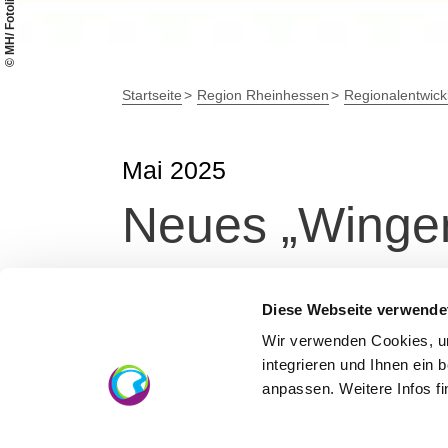
© MH/ Fotolia
Startseite
Region Rheinhessen
Regionalentwick
Mai 2025
Neues „Winger
Rastplatz für 
Diese Webseite verwende
eröffnet
Wir verwenden Cookies, um
integrieren und Ihnen ein 
anpassen. Weitere Infos f
Die feierliche Einweihung fand am 30. März 