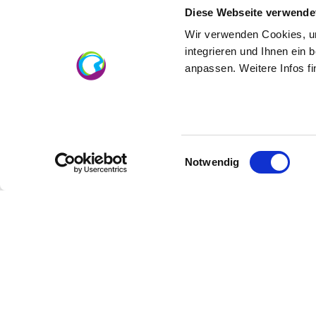
Die anderen Bioverbände orientierten sich an
Diese Webseite verwende
Wir verwenden Cookies, um
Daher werden die Anbaukriterien für Bio-/Ö
integrieren und Ihnen ein 
Auf mehr als 11 Prozent der rheinhessische
anpassen. Weitere Infos f
Bioverbände:
Einwilligungsauswahl
Notwendig