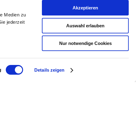
iterien auch um soziale Kriterien erweitert.
Akzeptieren
le Medien zu
e übernommen.
ie jederzeit
Auswahl erlauben
r sind Mitglied in einem der vier
Nur notwendige Cookies
g
Details zeigen