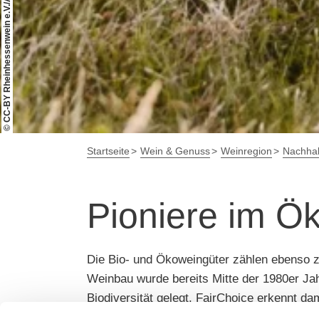
© CC-BY Rheinhessenwein e.V./Annegret Hirschmann
Startseite
Wein & Genuss
Weinregion
Nachhalt
Pioniere im Ö
Die Bio- und Ökoweingüter zählen ebenso 
Weinbau wurde bereits Mitte der 1980er Jah
Biodiversität gelegt. FairChoice erkennt da