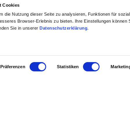
 diesen Richtlinien. Mittlerweile haben alle Verbände ihre Kr
t Cookies
 die Nutzung dieser Seite zu analysieren, Funktionen für sozia
kobetriebe von einigen Zertifizieren anerkannt und teilweis
besseres Browser-Erlebnis zu bieten. Ihre Einstellungen können S
n Rebfläche werden Bioweine erzeugt. Ungefähr 200 Weingüte
inden Sie in unserer
Datenschutzerklärung
.
Präferenzen
Statistiken
Marketin