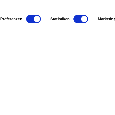
Präferenzen
Statistiken
Marketin
Fakten im Überblick
Stadt Nierstein
Bildstockstraße 10
55283 Nierstein
Rudolf Felgner
Sant' Ambrogio-Ring 33
55276 Oppenheim