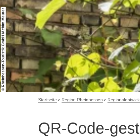
© Rheinhessen-Touristik GmbH /Achim Meurer
Startseite
Region Rheinhessen
Regionalentwick
QR-Code-gestü