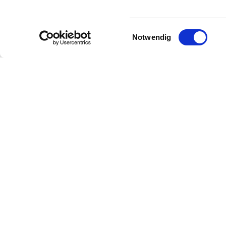
Individuell nutzbares Angebot
Angebot für Schüler -> außerschulischer Lernort
Einwilligungsauswahl
Ansprache insbesondere von jüngeren Leuten
Notwendig
„Erlebnisschleife“ zum RheinTerassenWeg
Projektträger:
Ansprechpartner: