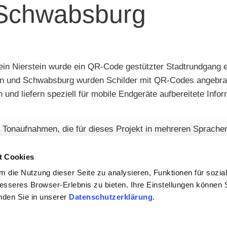
 Schwabsburg
n Nierstein wurde ein QR-Code gestützter Stadtrundgang e
tein und Schwabsburg wurden Schilder mit QR-Codes angebr
und liefern speziell für mobile Endgeräte aufbereitete Inf
ale Tonaufnahmen, die für dieses Projekt in mehreren Sprach
amm erkennt dabei automatisch die „Muttersprache“ des mobi
he. Die Tonaufnahmen enthalten Erklärungen zur Geschicht
t Cookies
 auf die nächste Station.
 die Nutzung dieser Seite zu analysieren, Funktionen für sozia
besseres Browser-Erlebnis zu bieten. Ihre Einstellungen können S
inden Sie in unserer
Datenschutzerklärung
.
 und Schwabsburg