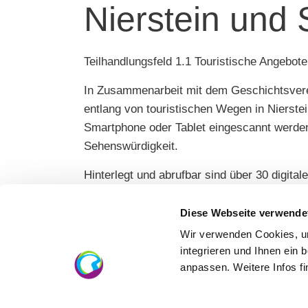
Nierstein und
Teilhandlungsfeld 1.1 Touristische Angebote
In Zusammenarbeit mit dem Geschichtsverei
entlang von touristischen Wegen in Niers
Smartphone oder Tablet eingescannt werden 
Sehenswürdigkeit.
Hinterlegt und abrufbar sind über 30 digit
Niederländisch) erstellt wurden. Das Progr
Informationen in der entsprechenden Sprac
Diese Webseite verwende
historischen Gebäuden, sowie einen Verweis
Wir verwenden Cookies, um
integrieren und Ihnen ein 
Inhalte und Ziele
anpassen. Weitere Infos f
Verbesserung der touristischen Erschließung der Stadt Nierstein
Angebot für Touristen und Einheimische