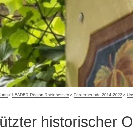
lung
LEADER-Region Rheinhessen
Förderperiode 2014-2022
Uns
tzter historischer 