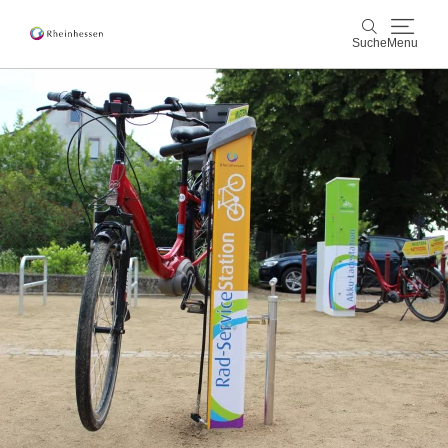
Suche
Menu
Wein & Genuss
Suche
Aktiv & Natur
Kultur & Städte
Veranstaltungen
Buchung & Service
Shop
Rheinhessen-Blog
Karte