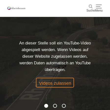
Suche
Menu
Wein & Genuss
Suche
Aktiv & Natur
An dieser Stelle soll ein YouTube-Video
abgespielt werden. Wenn Videos auf
Kultur & Städte
dieser Website zugelassen werden,
werden Daten automatisch an YouTube
Veranstaltungen
übertragen.
Buchung & Service
Videos zulassen
Shop
Rheinhessen-Blog
Karte