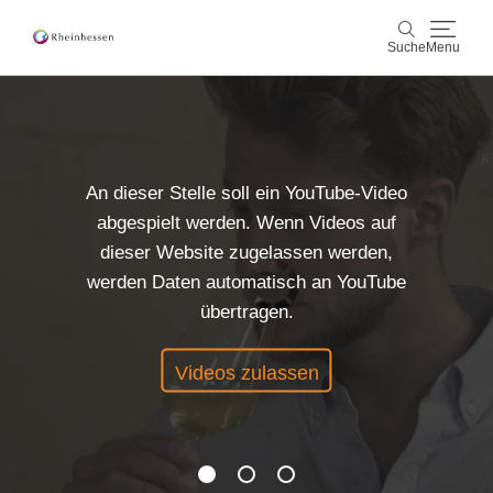
Suche
Menu
Wein & Genuss
Suche
Aktiv & Natur
An dieser Stelle soll ein YouTube-Video
abgespielt werden. Wenn Videos auf
Kultur & Städte
dieser Website zugelassen werden,
werden Daten automatisch an YouTube
Veranstaltungen
übertragen.
Buchung & Service
Videos zulassen
Shop
Rheinhessen-Blog
Karte