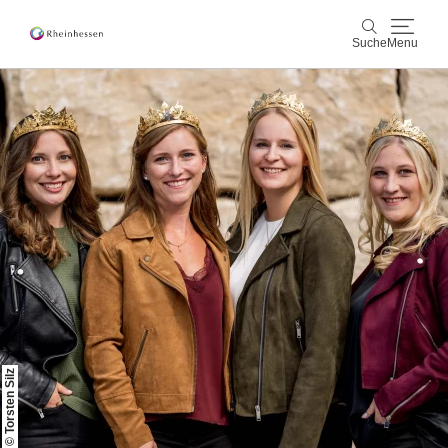
Suche
Menu
Wein & Genuss
Suche
Aktiv & Natur
Kultur & Städte
Veranstaltungen
Buchung & Service
Shop
Rheinhessen-Blog
Karte
© Torsten Silz