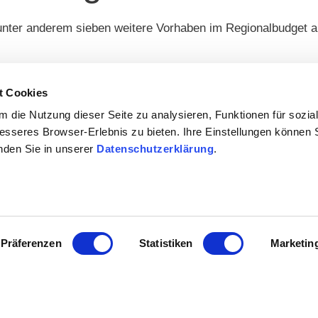
ter anderem sieben weitere Vorhaben im Regionalbudget a
 ein Umlaufverfahren des Auswahlgremiums statt.
t Cookies
 die Nutzung dieser Seite zu analysieren, Funktionen für sozia
n zur Unterstützung ausgewählt:
besseres Browser-Erlebnis zu bieten. Ihre Einstellungen können S
inden Sie in unserer
Datenschutzerklärung
.
elsheim (Ortsgemeinde Eckelsheim)
.)
-Land)
owie Dachsanierung der Gruppenhäuser auf dem Pfadfinderplatz Greifenhorst (Pfadfinderstamm-Greifenklau e. V.
Neubau eines Pavillons, Sanierung Dächer (Förderverein für Kinder- und Jugendliche in Gabsheim e. V.)
Präferenzen
Statistiken
Marketin
tz (Ortsgemeinde Gau-Heppenheim)
 der LAG-Geschäftsstelle haben die Antragsteller bis 