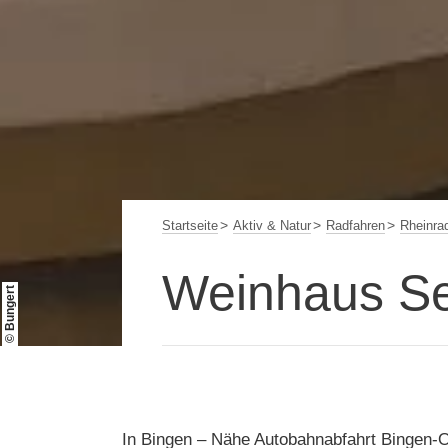
Startseite
Aktiv & Natur
Radfahren
Rheinra
Weinhaus Se
© Bungert
In Bingen – Nähe Autobahnabfahrt Bingen-Os