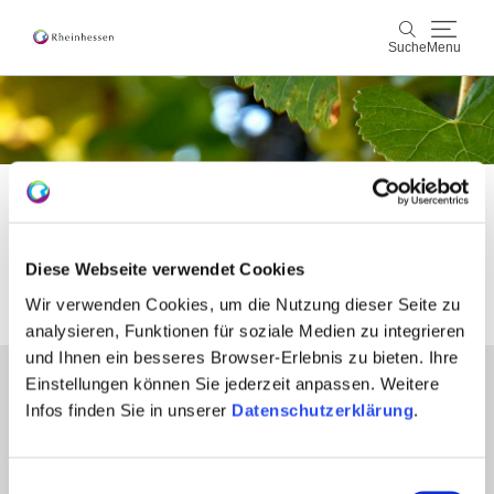
Suche
Menu
Wein & Genuss
Suche
Aktiv & Natur
Startseite
Keyvisuals
Kultur & Städte
Keyvisuals
Diese Webseite verwendet Cookies
Veranstaltungen
Wir verwenden Cookies, um die Nutzung dieser Seite zu
analysieren, Funktionen für soziale Medien zu integrieren
Buchung & Service
und Ihnen ein besseres Browser-Erlebnis zu bieten. Ihre
Einstellungen können Sie jederzeit anpassen. Weitere
Partner
Shop
Rheinhessen-Blog
Karte
Infos finden Sie in unserer
Datenschutzerklärung
.
Presse
Fachhandel
Login Weinwirtschaft
Einwilligungsauswahl