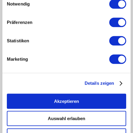
Notwendig
Touristik intern
Mediendatenbank Rheinhessen
Region Rheinhessen
Präferenzen
Über uns
Rheinhessen AUSGEZEICHNET
Statistiken
Reiseführer
Shop
Marketing
Newsletter
Regionalentwicklung
Legal Links
Details zeigen
Kontakt
Datenschutz
Impressum
Akzeptieren
Barrierefreiheitserklärung
Vertrag widerrufen
Auswahl erlauben