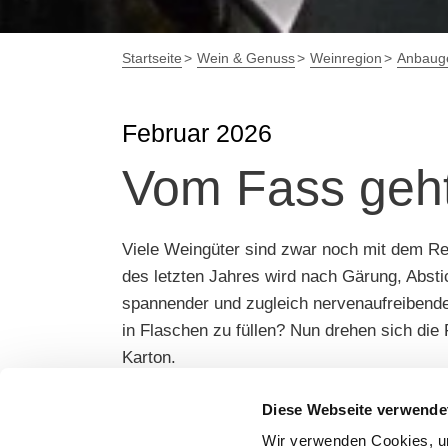
Startseite
Wein & Genuss
Weinregion
Anbauge
Februar 2026
Vom Fass geht
Viele Weingüter sind zwar noch mit dem Reb
des letzten Jahres wird nach Gärung, Abstic
spannender und zugleich nervenaufreibender
in Flaschen zu füllen? Nun drehen sich die
Karton.
Diese Webseite verwende
Und dann wird es spannend: Wie kommt der
frisch und fruchtig mit lebendiger Säure. E
Wir verwenden Cookies, um