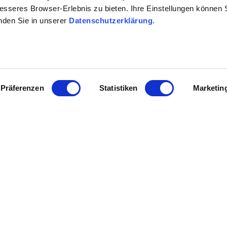
n wir noch etwas Geduld, die reifen zumeist noch einige Mon
besseres Browser-Erlebnis zu bieten. Ihre Einstellungen können S
inden Sie in unserer
Datenschutzerklärung
.
füllt werden.
Präferenzen
Statistiken
Marketin