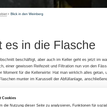
biet
Blick in den Weinberg
 es in die Flasche
schnitt beschäftigt, aber auch im Keller geht es jetzt im w
h, einer gewissen Reifezeit und Filtration nun von den Fässer
 Moment für die Kellerwirte: Hat man wirklich alles getan,
 Flaschen munter im Karussell der Abfüllanlage, anschließen
t Cookies
 Jahrgang 2025 bei den Weingenießern an? Die Weiß- und 
s ist ein Jahrgang der wegen der tollen Mostgewichte prädes
 die Nutzung dieser Seite zu analysieren, Funktionen für sozia