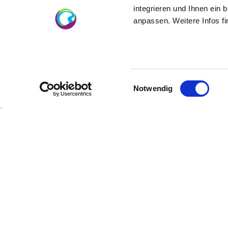
Spezialitäten ist. Für die Rotweine brauche
integrieren und Ihnen ein 
anpassen. Weitere Infos f
Barriquefässern bis auch sie in Flaschen ge
Einwilligungsauswahl
Notwendig
Abfüllung