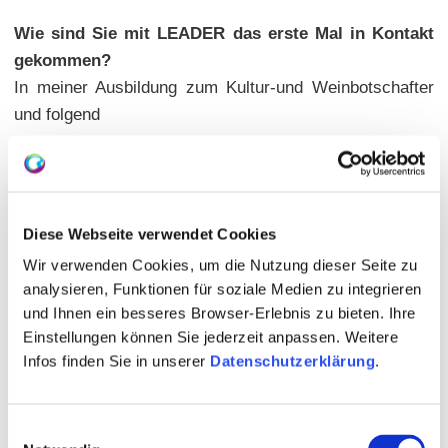
Wie sind Sie mit LEADER das erste Mal in Kontakt
gekommen?
In meiner Ausbildung zum Kultur-und Weinbotschafter
und folgend
Wo sehen Sie den größten Effekt oder Mehrwert von
LEADER für die Region?
Die Förderung von Initiativen und Projekten in unserem
Diese Webseite verwendet Cookies
wunderschönen Rheinhessen, für die sonst kein oder
nicht ausreichend Geld vorhanden gewesen wäre.
Wir verwenden Cookies, um die Nutzung dieser Seite zu
analysieren, Funktionen für soziale Medien zu integrieren
Warum haben Sie sich dazu entschieden, sich in der
und Ihnen ein besseres Browser-Erlebnis zu bieten. Ihre
LAG und in unserer Region zu engagieren?
Einstellungen können Sie jederzeit anpassen. Weitere
Rheinhessen ist ein Juwel, das für viele noch entdeckt
Infos finden Sie in unserer
Datenschutzerklärung
.
werden muss. Eine sehr hohe Lebensqualität in einem
geschichtsgetränkten Raum mit wunderbarer
Einwilligungsauswahl
Landschaft und besonders geselligen und den