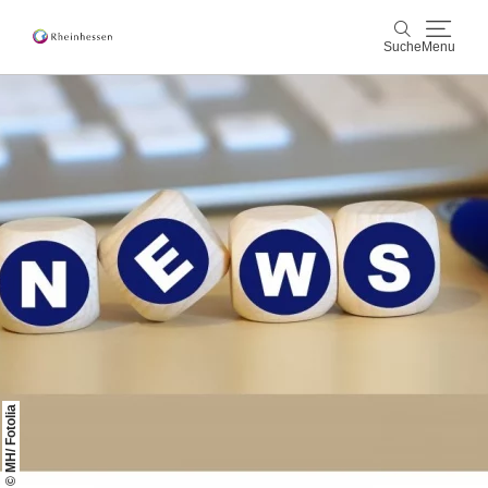
Suche
Menu
Wein & Genuss
Suche
Aktiv & Natur
Kultur & Städte
Veranstaltungen
Buchung & Service
Shop
Rheinhessen-Blog
Karte
© MH/ Fotolia