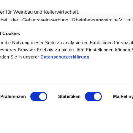
ker für Weinbau und Kellerwirtschaft.
t bei der Gebietsweinwerbung Rheinhessenwein e.V. mit
eines Weingut mit Direktvermarktung, dass ich mit meiner
t Cookies
 bestens bekannt, was sich durchaus gegenseitig befruchte
 die Nutzung dieser Seite zu analysieren, Funktionen für sozia
besseres Browser-Erlebnis zu bieten. Ihre Einstellungen können S
inden Sie in unserer
Datenschutzerklärung
.
 in Kontakt gekommen?
 sowohl die Antragsstellung koordinierte wie auch deren i
Präferenzen
Statistiken
Marketin
 e.V. Rheinhessen-Touristik GmbH und Rheinhessen Ma
achige Version von rheinhessen.de, Mediathek Rheinhessen,
e bin ich auch schon lange Jahre intensiv in der Zusammena