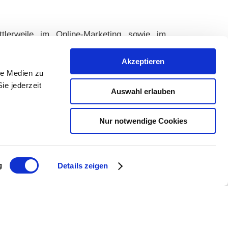
tlerweile im Online-Marketing sowie im
 Frau „im Nebenerwerb“ führe, sind mir die
t.
Akzeptieren
le Medien zu
ie jederzeit
Auswahl erlauben
Nur notwendige Cookies
nhaltliche Umsetzung: Webseite zunächst als
g
Details zeigen
rketing, ganz aktuell als Relaunch mit
 Weinlageninformationssystem, Filmprojekt
rbeit mit der LAG-Geschäftsstelle.