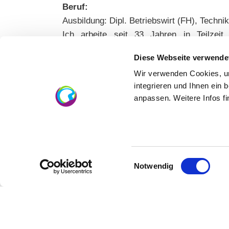
Beruf:
Ausbildung: Dipl. Betriebswirt (FH), Techni
Ich arbeite seit 33 Jahren in Teilzei
Mitgliederservice. Durch unser eigenes kl
Diese Webseite verwende
Themen der rheinhessischen Weinwirtschaft
Wir verwenden Cookies, um
integrieren und Ihnen ein 
Seit wann sind Sie im Vorstand?
anpassen. Weitere Infos f
Ich bin seit knapp zwei Jahren im Vorstand.
Wie sind Sie mit LEADER das erste Mal
Einwilligungsauswahl
Durch mehrere LEADER-Projekte, für die ich
Notwendig
gemeinsame Lösung von Rheinhessenwein
touristischen Frameworkpartnern, mehrspr
„Rheinhessen erleben“. Durch diese Projekt