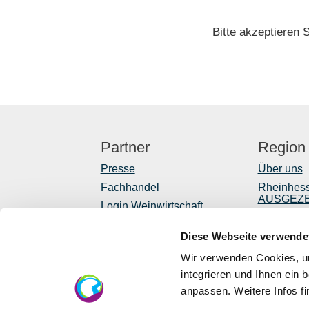
Bitte akzeptieren 
Partner
Region
Presse
Über uns
Fachhandel
Rheinhes
AUSGEZ
Login Weinwirtschaft
Reiseführ
Touristik intern
Diese Webseite verwende
Shop
Mediendatenbank
Rheinhessen
Newslette
Wir verwenden Cookies, um
Regionale
integrieren und Ihnen ein 
anpassen. Weitere Infos f