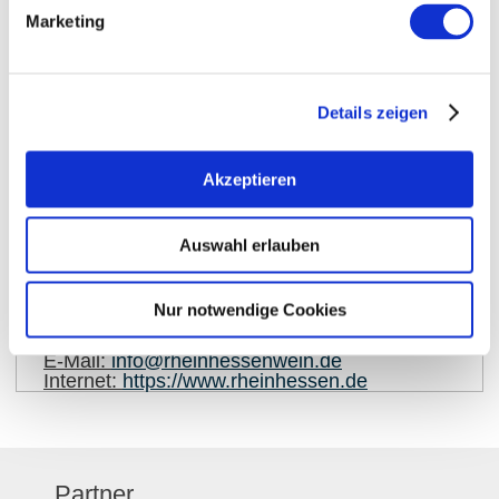
Marketing
Details zeigen
auf Karte anzeigen
Akzeptieren
Kontaktinformationen:
Auswahl erlauben
Rheinhessenwein e.V.
Otto-Lilienthal-Straße 4
Nur notwendige Cookies
55232
Alzey
E-Mail:
info@rheinhessenwein.de
Internet:
https://www.rheinhessen.de
Partner