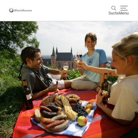
Suche
Menu
Wein & Genuss
Suche
Aktiv & Natur
Kultur & Städte
Veranstaltungen
Buchung & Service
Shop
Rheinhessen-Blog
Karte