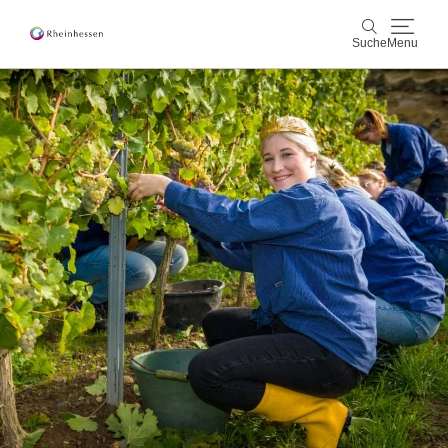
Suche
Menu
Wein & Genuss
Suche
Aktiv & Natur
Kultur & Städte
Veranstaltungen
Buchung & Service
Shop
Rheinhessen-Blog
Karte