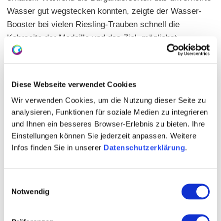
Wasser gut wegstecken konnten, zeigte der Wasser-
Booster bei vielen Riesling-Trauben schnell die
Kehrseite der Medaille und das Ziel, möglichst
gesundes Lesegut auf die Kelter zu bringen, hat den
weiteren Ernteverlauf nochmals ordentlich beschleunigt.
In den ersten Oktobertagen war die Weinlese nach
Diese Webseite verwendet Cookies
einem „Turboherbst“ vielerorts schon beendet.
Wir verwenden Cookies, um die Nutzung dieser Seite zu
Dass dieser Weinjahrgang so ganz anders werden
analysieren, Funktionen für soziale Medien zu integrieren
und Ihnen ein besseres Browser-Erlebnis zu bieten. Ihre
würde, als noch in den ersten Septembertagen erwartet,
Einstellungen können Sie jederzeit anpassen. Weitere
machte dann schnell die Runde. Die Experten vom
Infos finden Sie in unserer
Datenschutzerklärung
.
Dienstleistungszentrum Ländlicher Raum (DLR) in
Oppenheim beobachten in ihrer Erntebilanz zunächst
die Reifegrade, die knapp unter dem langjährigen
Einwilligungsauswahl
Durchschnitt liegen - bei zugleich moderaten
Notwendig
Säurewerten und einer guten Ausprägung der
sortentypischen Aromen. Dabei bestechen die roten