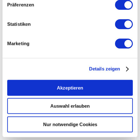
Präferenzen
Weingut Siebenhof
Zotzenheim
mehr erfahren
Statistiken
meh
Marketing
Details zeigen
Akzeptieren
Auswahl erlauben
Winzerhof Diegel
Pfaffen-Schwabenheim
Nur notwendige Cookies
mehr erfahren