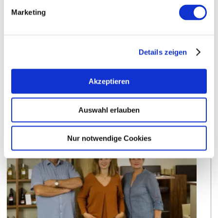
Marketing
Bodenarten
Details zeigen
MERGEL/PELOSOL
Akzeptieren
Weingüter
Auswahl erlauben
meh
Nur notwendige Cookies