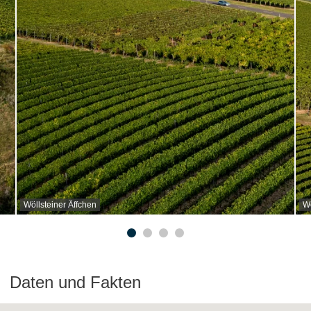
Wöllsteiner Äffchen
Wö
Daten und Fakten