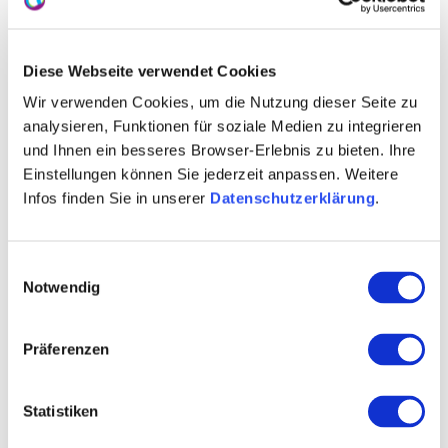
Diese Webseite verwendet Cookies
Wir verwenden Cookies, um die Nutzung dieser Seite zu
analysieren, Funktionen für soziale Medien zu integrieren
und Ihnen ein besseres Browser-Erlebnis zu bieten. Ihre
Einstellungen können Sie jederzeit anpassen. Weitere
Infos finden Sie in unserer
Datenschutzerklärung
.
Rebfläche:
99 Hektar
Gemeinde:
Einwilligungsauswahl
Wöllstein
Meereshöhe:
150-205 m
Notwendig
Bingen
Bereich:
Präferenzen
Rheingrafenstein
Region:
Äffchen
Einzellage:
Statistiken
Wöllstein
Gemarkung: