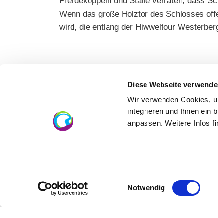
Pferdekoppeln und Ställe verraten, dass Sc
Wenn das große Holztor des Schlosses offe
wird, die entlang der Hiwweltour Westerbe
Über uns
Diese Webseite verwende
Wir verwenden Cookies, um
integrieren und Ihnen ein 
Kontaktinformationen:
anpassen. Weitere Infos f
Weingut Schloss Westerhaus
Johannes Graf von Schönburg
Westerhaus 55218 Ingelheim am Rhein
Tel: (0049) 6130 6674
Einwilligungsauswahl
E-Mail: info@schloss-westerhaus.de
Notwendig
Internet: https://www.schloss-westerhau