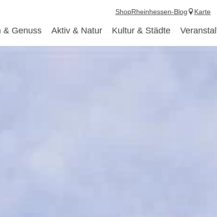
Shop
Rheinhessen-Blog
Karte
 & Genuss
Aktiv & Natur
Kultur & Städte
Veransta