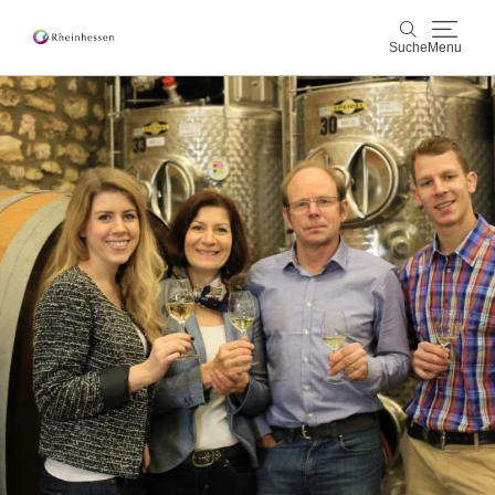
Suche
Menu
Wein & Genuss
Suche
Aktiv & Natur
Kultur & Städte
Veranstaltungen
Buchung & Service
Shop
Rheinhessen-Blog
Karte