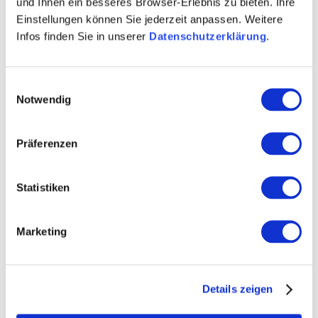
Radfahrerwochenende.
und Ihnen ein besseres Browser-Erlebnis zu bieten. Ihre
Einstellungen können Sie jederzeit anpassen. Weitere
https://www.bernhardraeder.de/urlaub/
Infos finden Sie in unserer
Datenschutzerklärung
.
Drei Wohnmobilstellplätze im Hof .
Einwilligungsauswahl
Fahrradverleih.
Notwendig
Präferenzen
Statistiken
Marketing
Details zeigen