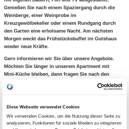
Genießen Sie nach einem Spaziergang durch die
Weinberge, einer Weinprobe im
Kreuzgewölbekeller oder einem Rundgang durch
den Garten eine erholsame Nacht. Am nächsten
Morgen weckt das Frühstücksbuffet im Gutshaus
wieder neue Kräfte.
Gern informieren wir Sie über unsere Angebote.
Möchten Sie länger in unserem Apartment mit
Mini-Küche bleiben, dann fragen Sie nach den
Sonderkonditionen!
Des weiteren stehen 3 Wohnmobilstellplätze in
unserem Innenhof zur Verfügung, diese beinhalten
Diese Webseite verwendet Cookies
auch eine Strom- und Wasserversorgung.
Wir verwenden Cookies, um die Nutzung dieser Seite zu
Individuelle Pauschalangebote auch
analysieren, Funktionen für soziale Medien zu integrieren